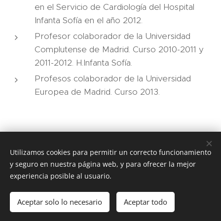
en el Servicio de Cardiología del Hospital
Infanta Sofía en el año 2012.
Profesor colaborador de la Universidad
Complutense de Madrid. Curso 2010-2011 y
2011-2012. H.Infanta Sofía.
Profesos colaborador de la Universidad
Europea de Madrid. Curso 2013.
Utilizamos cookies para permitir un correcto funcionamiento
jalvarezr@hsll.es
y seguro en nuestra página web, y para ofrecer la mejor
experiencia posible al usuario.
Aceptar solo lo necesario
Aceptar todo
Creado con
Webnode
Cookies